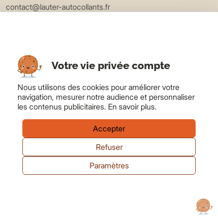
contact@lauter-autocollants.fr
EXPLORER
Applications
Matières
Votre vie privée compte
Devis
Blog
Nous utilisons des cookies pour améliorer votre
navigation, mesurer notre audience et personnaliser
LAUTER
les contenus publicitaires.
En savoir plus
.
À propos
FAQ
Accepter
Contact
Refuser
Mon compte
Paramètres
© 2026 Lauter Autocollants
Confidentialité
Mentions légales
Cookies
Gestion des cookies
CGV
Icônes UIcons par Flaticon